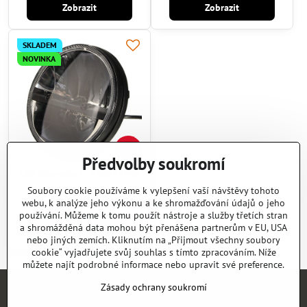
Zobrazit
Zobrazit
SKLADEM
NOVINKA
27%
Předvolby soukromí
LED Ⓔ světlo 7" 14E27270B
Skladem
Soubory cookie používáme k vylepšení vaší návštěvy tohoto
4990,90 Kč
webu, k analýze jeho výkonu a ke shromažďování údajů o jeho
používání. Můžeme k tomu použít nástroje a služby třetích stran
Zobrazit
a shromážděná data mohou být přenášena partnerům v EU, USA
nebo jiných zemích. Kliknutím na „Přijmout všechny soubory
cookie“ vyjadřujete svůj souhlas s tímto zpracováním. Níže
můžete najít podrobné informace nebo upravit své preference.
Zásady ochrany soukromí
Úvod
E-SHOP
KATALOGY
NEWS
KONTAKT
REFERENCE