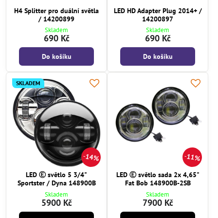
H4 Splitter pro duální světla
LED HD Adapter Plug 2014+ /
/ 14200899
14200897
Skladem
Skladem
690 Kč
690 Kč
Do košíku
Do košíku
SKLADEM
14%
11%
LED Ⓔ světlo 5 3/4"
LED Ⓔ světlo sada 2x 4,65"
Sportster / Dyna 148900B
Fat Bob 148900B-2SB
Skladem
Skladem
5900 Kč
7900 Kč