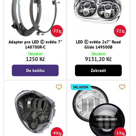
33%
21%
Adapter pro LED Ⓔ světlo 7"
LED Ⓔ světlo 2x7" Road
148700R-C
Glide 149500B
Skladem
Skladem
1250 Kč
9131,20 Kč
Do košíku
Zobrazit
SKLADEM
49%
19%