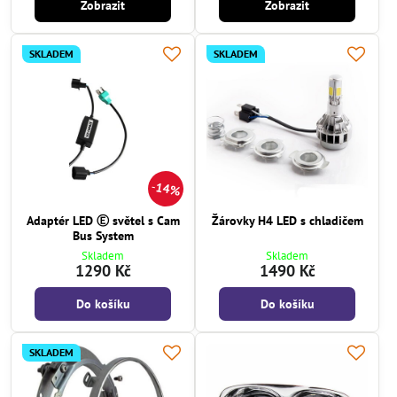
Zobrazit
Zobrazit
SKLADEM
SKLADEM
14%
Adaptér LED Ⓔ světel s Cam
Žárovky H4 LED s chladičem
Bus System
Skladem
Skladem
1290 Kč
1490 Kč
Do košíku
Do košíku
SKLADEM