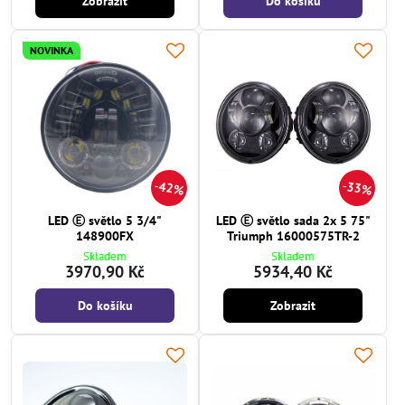
Zobrazit
Do košíku
NOVINKA
42%
33%
LED Ⓔ světlo 5 3/4"
LED Ⓔ světlo sada 2x 5 75"
148900FX
Triumph 16000575TR-2
Skladem
Skladem
3970,90 Kč
5934,40 Kč
Do košíku
Zobrazit