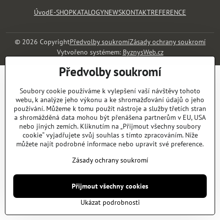
Úvod
E-SHOP
KATALOGY
NEWS
KONTAKT
REFERENCE
©
2026
Copyright
Předvolby soukromí
Zásady ochrany soukromí
Vytvořeno systémem:
ByznysWeb.cz
Předvolby soukromí
Soubory cookie používáme k vylepšení vaší návštěvy tohoto
webu, k analýze jeho výkonu a ke shromažďování údajů o jeho
používání. Můžeme k tomu použít nástroje a služby třetích stran
a shromážděná data mohou být přenášena partnerům v EU, USA
nebo jiných zemích. Kliknutím na „Přijmout všechny soubory
cookie“ vyjadřujete svůj souhlas s tímto zpracováním. Níže
můžete najít podrobné informace nebo upravit své preference.
Zásady ochrany soukromí
Přijmout všechny cookies
Ukázat podrobnosti