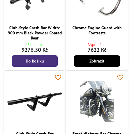
Club-Style Crash Bar Width:
Chrome Engine Guard with
900 mm Black Powder Coated
Footrests
Rear
Skladem
Vyprodáno
9276,50 Kč
7622 Kč
Do košíku
Zobrazit
Club-Style Crash Bar
Front Highway Bar Chrome