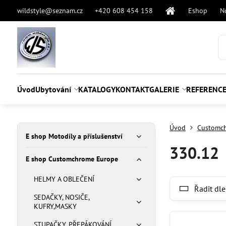
wildstyle@seznam.cz
+420 608 454 158
Eshop
N
Úvod
Ubytování
KATALOGY
KONTAKT
GALERIE
REFERENC
Úvod
Customc
E shop Motodíly a příslušenství
330.12
E shop Customchrome Europe
HELMY A OBLEČENÍ
Řadit dle
SEDAČKY, NOSIČE,
KUFRY,MASKY
STUPAČKY, PŘEPÁKOVÁNÍ