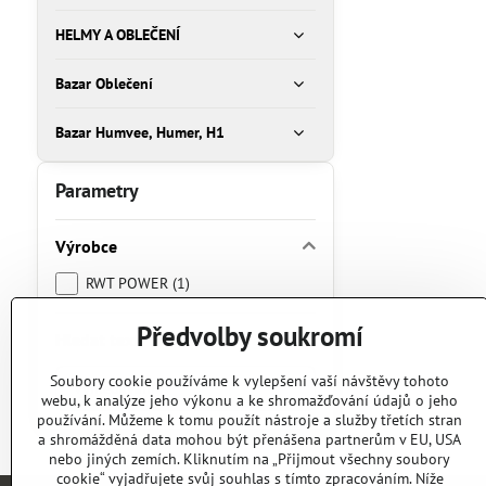
HELMY A OBLEČENÍ
Bazar Oblečení
Bazar Humvee, Humer, H1
Parametry
Výrobce
RWT POWER (1)
Předvolby soukromí
Hledat text
Prohledat
Soubory cookie používáme k vylepšení vaší návštěvy tohoto
webu, k analýze jeho výkonu a ke shromažďování údajů o jeho
výsledky
používání. Můžeme k tomu použít nástroje a služby třetích stran
filtru
a shromážděná data mohou být přenášena partnerům v EU, USA
fulltextem
nebo jiných zemích. Kliknutím na „Přijmout všechny soubory
cookie“ vyjadřujete svůj souhlas s tímto zpracováním. Níže