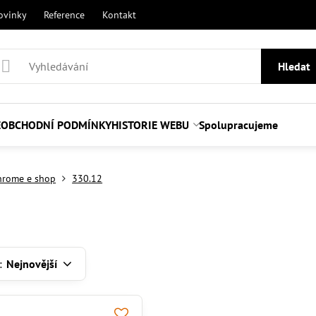
ovinky
Reference
Kontakt
Hledat
E
OBCHODNÍ PODMÍNKY
HISTORIE WEBU
Spolupracujeme
hrome e shop
330.12
:
Nejnovější