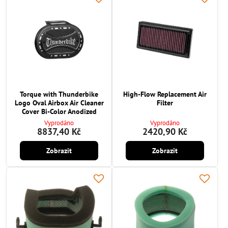
Torque with Thunderbike
High-Flow Replacement Air
Logo Oval Airbox Air Cleaner
Filter
Cover Bi-Color Anodized
Vyprodáno
Vyprodáno
8837,40 Kč
2420,90 Kč
Zobrazit
Zobrazit