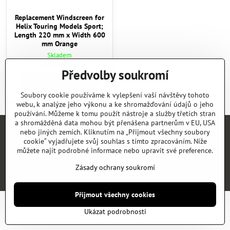
Replacement Windscreen for
Helix Touring Models Sport;
Length 220 mm x Width 600
mm Orange
Skladem
3332,40 Kč
Předvolby soukromí
Do košíku
Soubory cookie používáme k vylepšení vaší návštěvy tohoto
webu, k analýze jeho výkonu a ke shromažďování údajů o jeho
používání. Můžeme k tomu použít nástroje a služby třetích stran
a shromážděná data mohou být přenášena partnerům v EU, USA
nebo jiných zemích. Kliknutím na „Přijmout všechny soubory
Úvod
E-SHOP
KATALOGY
NEWS
KONTAKT
REFERENCE
cookie“ vyjadřujete svůj souhlas s tímto zpracováním. Níže
můžete najít podrobné informace nebo upravit své preference.
©
2026
Copyright
Předvolby soukromí
Zásady ochrany soukromí
Zásady ochrany soukromí
Vytvořeno systémem:
ByznysWeb.cz
Přijmout všechny cookies
Ukázat podrobnosti