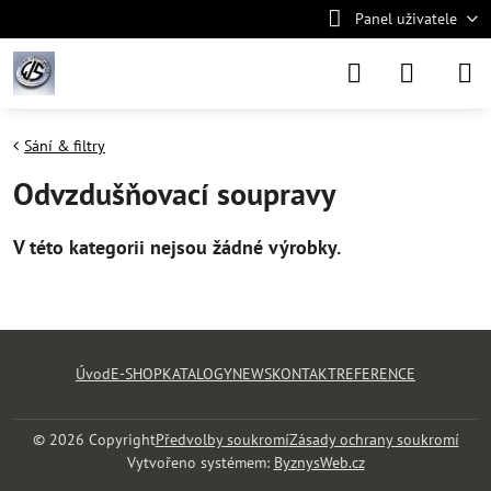
Panel uživatele
Sání & filtry
Odvzdušňovací soupravy
Úvod
E-SHOP
KATALOGY
NEWS
KONTAKT
REFERENCE
©
2026
Copyright
Předvolby soukromí
Zásady ochrany soukromí
Vytvořeno systémem:
ByznysWeb.cz