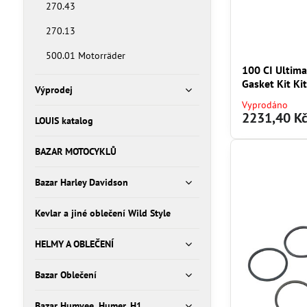
270.43
270.13
500.01 Motorräder
100 CI Ultim
Gasket Kit Kit
Výprodej
Vyprodáno
2231,40 K
LOUIS katalog
BAZAR MOTOCYKLŮ
Bazar Harley Davidson
Kevlar a jiné oblečení Wild Style
HELMY A OBLEČENÍ
Bazar Oblečení
Bazar Humvee, Humer, H1