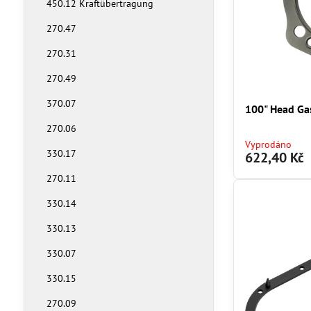
450.12 Kraftübertragung
270.47
270.31
270.49
370.07
100" Head Gas
270.06
Vyprodáno
330.17
622,40 Kč
270.11
330.14
330.13
330.07
330.15
270.09