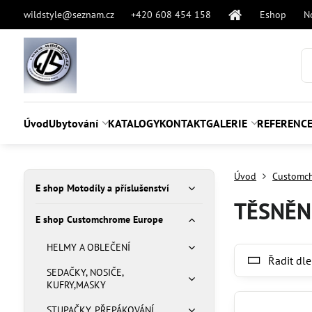
wildstyle@seznam.cz
+420 608 454 158
Eshop
N
Úvod
Ubytování
KATALOGY
KONTAKT
GALERIE
REFERENC
Úvod
Customc
E shop Motodíly a příslušenství
TĚSNĚN
E shop Customchrome Europe
HELMY A OBLEČENÍ
Řadit dle
SEDAČKY, NOSIČE,
KUFRY,MASKY
STUPAČKY, PŘEPÁKOVÁNÍ