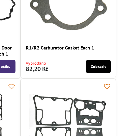
p Door
R1/R2 Carburator Gasket Each 1
ch 1
Vyprodáno
košíku
Zobrazit
82,20 Kč