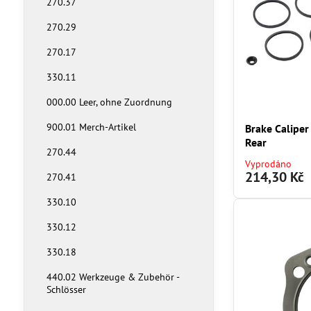
270.37
270.29
270.17
330.11
000.00 Leer, ohne Zuordnung
900.01 Merch-Artikel
Brake Caliper
Rear
270.44
Vyprodáno
214,30 Kč
270.41
330.10
330.12
330.18
440.02 Werkzeuge & Zubehör -
Schlösser