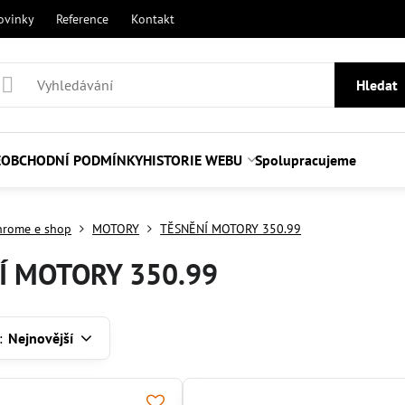
ovinky
Reference
Kontakt
Hledat
E
OBCHODNÍ PODMÍNKY
HISTORIE WEBU
Spolupracujeme
hrome e shop
MOTORY
TĚSNĚNÍ MOTORY 350.99
Í MOTORY 350.99
:
Nejnovější