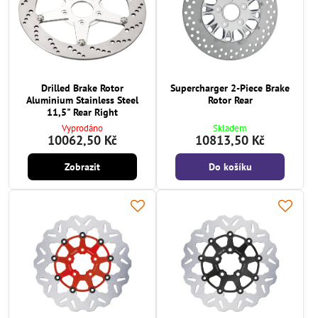
Drilled Brake Rotor
Supercharger 2-Piece Brake
Aluminium Stainless Steel
Rotor Rear
11,5" Rear Right
Vyprodáno
Skladem
10062,50 Kč
10813,50 Kč
Zobrazit
Do košíku