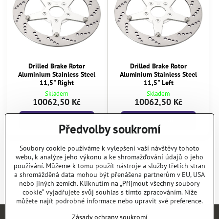
Drilled Brake Rotor
Drilled Brake Rotor
Aluminium Stainless Steel
Aluminium Stainless Steel
11,5" Right
11,5" Left
Skladem
Skladem
10062,50 Kč
10062,50 Kč
Do košíku
Do košíku
Předvolby soukromí
Soubory cookie používáme k vylepšení vaší návštěvy tohoto
Další produkty
webu, k analýze jeho výkonu a ke shromažďování údajů o jeho
používání. Můžeme k tomu použít nástroje a služby třetích stran
a shromážděná data mohou být přenášena partnerům v EU, USA
1
2
5
nebo jiných zemích. Kliknutím na „Přijmout všechny soubory
cookie“ vyjadřujete svůj souhlas s tímto zpracováním. Níže
můžete najít podrobné informace nebo upravit své preference.
Zásady ochrany soukromí