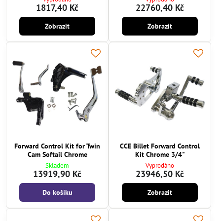
1817,40 Kč
22760,40 Kč
Zobrazit
Zobrazit
Forward Control Kit for Twin
CCE Billet Forward Control
Cam Softail Chrome
Kit Chrome 3/4"
Skladem
Vyprodáno
13919,90 Kč
23946,50 Kč
Do košíku
Zobrazit