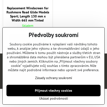
Replacement Windscreen for
Rushmore Road Glide Models
Sport; Length 130 mm x
Width 665 mm Tinted
Skladem
2757 Kč
Předvolby soukromí
Do košíku
Soubory cookie používáme k vylepšení vaší návštěvy tohoto
webu, k analýze jeho výkonu a ke shromažďování údajů o jeho
používání. Můžeme k tomu použít nástroje a služby třetích stran
a shromážděná data mohou být přenášena partnerům v EU, USA
nebo jiných zemích. Kliknutím na „Přijmout všechny soubory
Úvod
E-SHOP
KATALOGY
NEWS
KONTAKT
REFERENCE
cookie“ vyjadřujete svůj souhlas s tímto zpracováním. Níže
můžete najít podrobné informace nebo upravit své preference.
©
2026
Copyright
Předvolby soukromí
Zásady ochrany soukromí
Zásady ochrany soukromí
Vytvořeno systémem:
ByznysWeb.cz
Přijmout všechny cookies
Ukázat podrobnosti