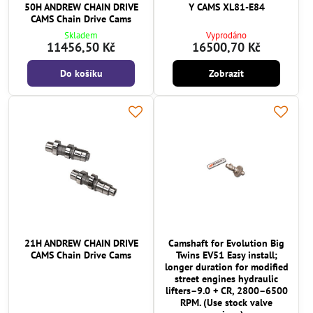
50H ANDREW CHAIN DRIVE
Y CAMS XL81-E84
CAMS Chain Drive Cams
Skladem
Vyprodáno
11456,50 Kč
16500,70 Kč
Do košíku
Zobrazit
21H ANDREW CHAIN DRIVE
Camshaft for Evolution Big
CAMS Chain Drive Cams
Twins EV51 Easy install;
longer duration for modified
street engines hydraulic
lifters–9.0 + CR, 2800–6500
RPM. (Use stock valve