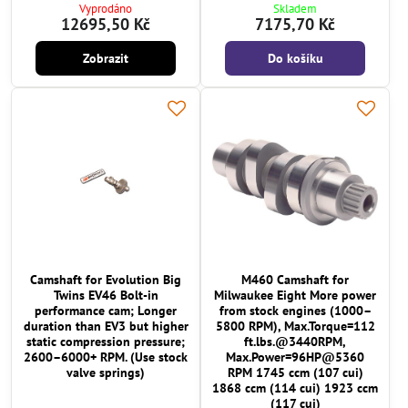
Vyprodáno
Skladem
12695,50 Kč
7175,70 Kč
Zobrazit
Do košíku
Camshaft for Evolution Big
M460 Camshaft for
Twins EV46 Bolt-in
Milwaukee Eight More power
performance cam; Longer
from stock engines (1000–
duration than EV3 but higher
5800 RPM), Max.Torque=112
static compression pressure;
ft.lbs.@3440RPM,
2600–6000+ RPM. (Use stock
Max.Power=96HP@5360
valve springs)
RPM 1745 ccm (107 cui)
1868 ccm (114 cui) 1923 ccm
(117 cui)