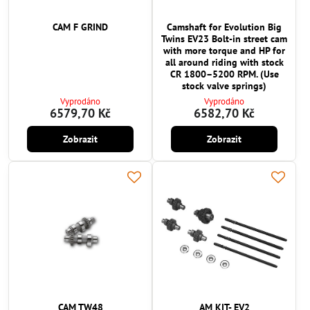
CAM F GRIND
Camshaft for Evolution Big
Twins EV23 Bolt-in street cam
with more torque and HP for
all around riding with stock
CR 1800–5200 RPM. (Use
stock valve springs)
Vyprodáno
Vyprodáno
6579,70 Kč
6582,70 Kč
Zobrazit
Zobrazit
CAM TW48
AM KIT- EV2