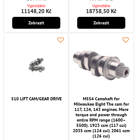
Vyprodáno
Vyprodáno
11148,20 Kč
18758,50 Kč
Zobrazit
Zobrazit
510 LIFT CAM/GEAR DRIVE
M554 Camshaft for
Milwaukee Eight The cam for
117, 124, 143 engines. More
torque and power through
entire RPM range (1600–
5500). 1923 ccm (117 cui)
2035 ccm (124 cui) 2061 ccm
(126 cui)