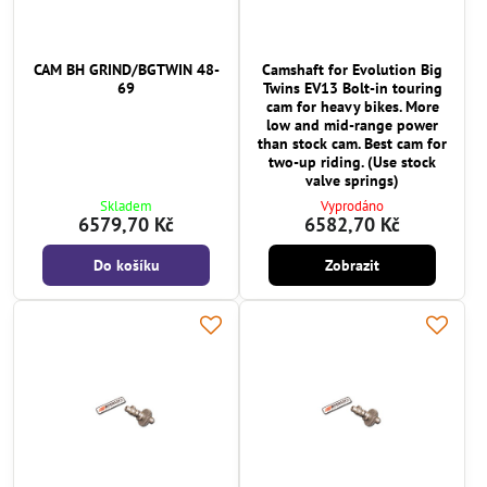
CAM BH GRIND/BGTWIN 48-
Camshaft for Evolution Big
69
Twins EV13 Bolt-in touring
cam for heavy bikes. More
low and mid-range power
than stock cam. Best cam for
two-up riding. (Use stock
valve springs)
Skladem
Vyprodáno
6579,70 Kč
6582,70 Kč
Do košíku
Zobrazit