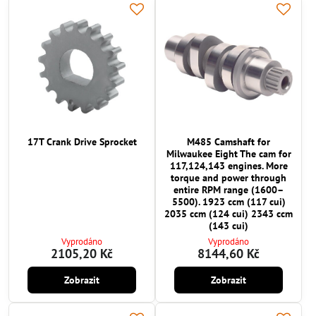
17T Crank Drive Sprocket
M485 Camshaft for
Milwaukee Eight The cam for
117,124,143 engines. More
torque and power through
entire RPM range (1600–
5500). 1923 ccm (117 cui)
2035 ccm (124 cui) 2343 ccm
(143 cui)
Vyprodáno
Vyprodáno
2105,20 Kč
8144,60 Kč
Zobrazit
Zobrazit