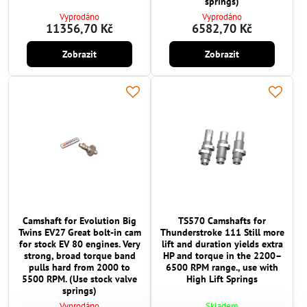
springs)
Vyprodáno
Vyprodáno
11356,70 Kč
6582,70 Kč
Zobrazit
Zobrazit
Camshaft for Evolution Big
TS570 Camshafts for
Twins EV27 Great bolt-in cam
Thunderstroke 111 Still more
for stock EV 80 engines. Very
lift and duration yields extra
strong, broad torque band
HP and torque in the 2200–
pulls hard from 2000 to
6500 RPM range., use with
5500 RPM. (Use stock valve
High Lift Springs
springs)
Vyprodáno
Skladem