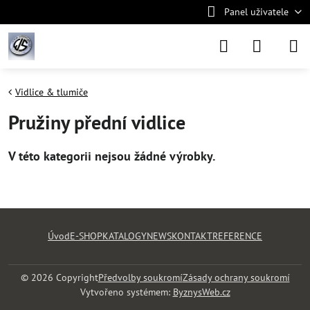
Panel uživatele
Vidlice & tlumiče
Pružiny přední vidlice
Úvod
E-SHOP
KATALOGY
NEWS
KONTAKT
REFERENCE
©
2026
Copyright
Předvolby soukromí
Zásady ochrany soukromí
Vytvořeno systémem:
ByznysWeb.cz