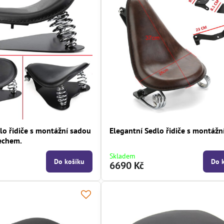
lo řidiče s montážní sadou
Elegantní Sedlo řidiče s montážn
echem.
Skladem
Do košíku
Do 
6690 Kč