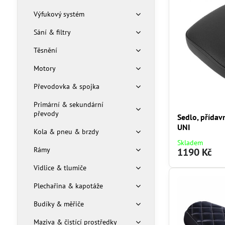
Výfukový systém
Sání & filtry
Těsnění
Motory
Převodovka & spojka
Primární & sekundární
převody
Sedlo, přídav
UNI
Kola & pneu & brzdy
Skladem
Rámy
1190 Kč
Vidlice & tlumiče
Plechařina & kapotáže
Budíky & měřiče
Maziva & čistící prostředky