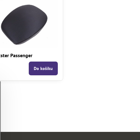
tster Passenger
Do košíku