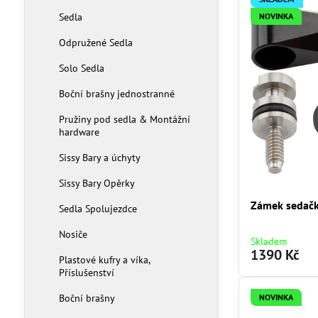
Sedla
NOVINKA
Odpružené Sedla
Solo Sedla
Boční brašny jednostranné
Pružiny pod sedla & Montážní
hardware
Sissy Bary a úchyty
Sissy Bary Opěrky
Zámek sedač
Sedla Spolujezdce
Nosiče
Skladem
1390 Kč
Plastové kufry a víka,
Příslušenství
Boční brašny
NOVINKA