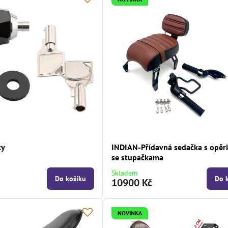
ky
INDIAN-Přídavná sedačka s opěr
se stupačkama
Skladem
Do košíku
Do 
10900 Kč
NOVINKA