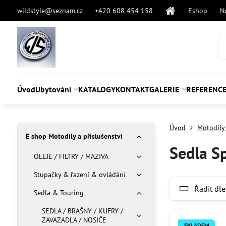
wildstyle@seznam.cz
+420 608 454 158
Eshop
N
Úvod
Ubytování
KATALOGY
KONTAKT
GALERIE
REFERENC
Úvod
Motodíly 
E shop Motodíly a příslušenství
Sedla S
OLEJE / FILTRY / MAZIVA
Stupačky & řazení & ovládání
Řadit dle
Sedla & Touring
SEDLA / BRAŠNY / KUFRY /
ZAVAZADLA / NOSIČE
SKLADEM