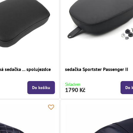
ná sedačka ... spolujezdce
sedačka Sportster Passenger II
Skladem
Do košíku
Do 
1790 Kč