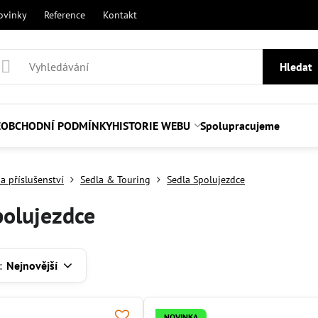
ovinky
Reference
Kontakt
Hledat
E
OBCHODNÍ PODMÍNKY
HISTORIE WEBU
Spolupracujeme
a příslušenství
Sedla & Touring
Sedla Spolujezdce
polujezdce
:
Nejnovější
NOVINKA