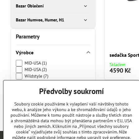
Bazar Oblečení
Bazar Humvee, Humer, H1
Parametry
Výrobce
sedačka Spor
MID-USA (1)
Skladem
4590 Kč
MID-USA (2)
Wildstyle (7)
Předvolby soukromí
Hledat text
Prohledat
Soubory cookie používáme k vylepšení vaší návštěvy tohoto
webu, k analýze jeho výkonu a ke shromažďování údajů o jeho
výsledky
používání. Můžeme k tomu použít nástroje a služby třetích stran
filtru
a shromážděná data mohou být přenášena partnerům v EU, USA
fulltextem
nebo jiných zemích. Kliknutím na „Přijmout všechny soubory
cookie“ vyjadřujete svůj souhlas s tímto zpracováním. Níže
můžete najít podrobné informace nebo upravit své preference.