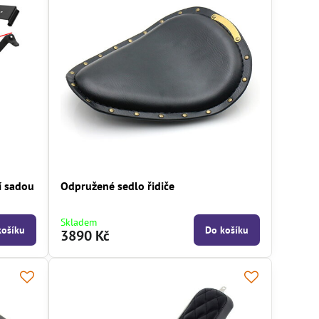
í sadou
Odpružené sedlo řidiče
Skladem
košíku
Do košíku
3890 Kč