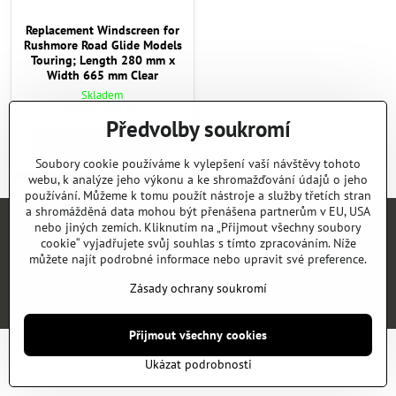
Replacement Windscreen for
Rushmore Road Glide Models
Touring; Length 280 mm x
Width 665 mm Clear
Skladem
3009,50 Kč
Předvolby soukromí
Do košíku
Soubory cookie používáme k vylepšení vaší návštěvy tohoto
webu, k analýze jeho výkonu a ke shromažďování údajů o jeho
používání. Můžeme k tomu použít nástroje a služby třetích stran
a shromážděná data mohou být přenášena partnerům v EU, USA
nebo jiných zemích. Kliknutím na „Přijmout všechny soubory
Úvod
E-SHOP
KATALOGY
NEWS
KONTAKT
REFERENCE
cookie“ vyjadřujete svůj souhlas s tímto zpracováním. Níže
můžete najít podrobné informace nebo upravit své preference.
©
2026
Copyright
Předvolby soukromí
Zásady ochrany soukromí
Zásady ochrany soukromí
Vytvořeno systémem:
ByznysWeb.cz
Přijmout všechny cookies
Ukázat podrobnosti