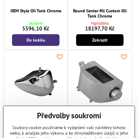
OEM Style Oil Tank Chrome
Round Center-fill Custom Oil
Tank Chrome
Skladem
Vyprodáno
5596,10 Kč
18197,70 Kč
Do košíku
Zobrazit
Předvolby soukromí
OEM-Style Oil Tank Chrome
Custom Oil Tank with spin-on
filter Chrome
Vyprodáno
Vyprodáno
Soubory cookie používáme k vylepšení vaší návštěvy tohoto
5331,90 Kč
18250,60 Kč
webu, k analýze jeho výkonu a ke shromažďování údajů o jeho