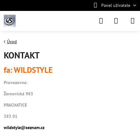
Panel uživatele
Úvod
KONTAKT
fa: WILDSTYLE
Provozovna:
Žernovická 983
PRACHATICE
383 01
wildstyle@seznam.cz