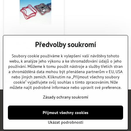
Předvolby soukromí
Těsnění víka XL 07-20
Sportster
Skladem
Soubory cookie používáme k vylepšení vaší návštěvy tohoto
290 Kč
webu, k analýze jeho výkonu a ke shromažďování údajů o jeho
používání. Můžeme k tomu použít nástroje a služby třetích stran
Do košíku
a shromážděná data mohou být přenášena partnerům v EU, USA
nebo jiných zemích. Kliknutím na „Přijmout všechny soubory
cookie“ vyjadřujete svůj souhlas s tímto zpracováním. Níže
můžete najít podrobné informace nebo upravit své preference.
Zásady ochrany soukromí
Úvod
E-SHOP
KATALOGY
NEWS
KONTAKT
REFERENCE
Přijmout všechny cookies
©
2026
Copyright
Předvolby soukromí
Zásady ochrany soukromí
Ukázat podrobnosti
Vytvořeno systémem:
ByznysWeb.cz