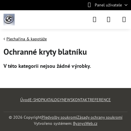
Panel uživatele
Plechařina & kapotáže
Ochranné kryty blatníku
Úvod
E-SHOP
KATALOGY
NEWS
KONTAKT
REFERENCE
©
2026
Copyright
Předvolby soukromí
Zásady ochrany soukromí
Vytvořeno systémem:
ByznysWeb.cz