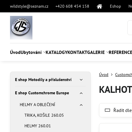
wildstyle@seznam.cz
+420 608 454 158
Eshop
N
Úvod
Ubytování
KATALOGY
KONTAKT
GALERIE
REFERENC
Úvod
Customc
E shop Motodíly a příslušenství
KALHOT
E shop Customchrome Europe
HELMY A OBLEČENÍ
Řadit dle
TRIKA, KOŠILE 260.05
HELMY 260.01