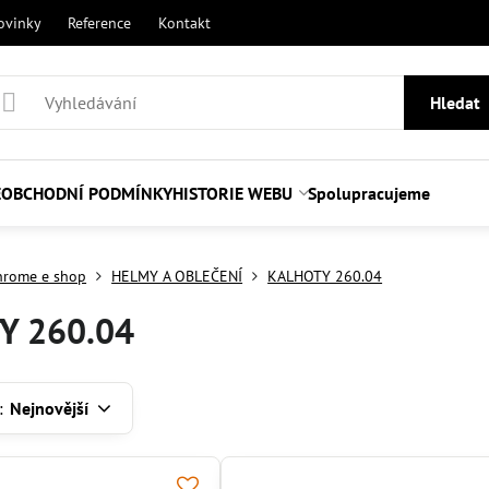
ovinky
Reference
Kontakt
Hledat
E
OBCHODNÍ PODMÍNKY
HISTORIE WEBU
Spolupracujeme
hrome e shop
HELMY A OBLEČENÍ
KALHOTY 260.04
Y 260.04
:
Nejnovější