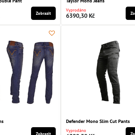
ouble Pant
Taylor Mono Jeans
Vyprodáno
Zobrazit
Zo
č
6390,30 Kč
ns
Defender Mono Slim Cut Pants
Vyprodáno
Zobrazit
Zo