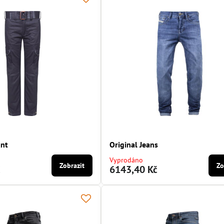
ant
Original Jeans
Vyprodáno
Zobrazit
Zo
č
6143,40 Kč