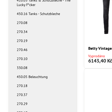
410.03 Tanks & Schutzbleche - The
Lucky F*cker
450.16 Tanks - Schutzbleche
270.08
270.34
270.19
Betty Vintage
270.46
Vyprodáno
270.10
6143,40 K
330.08
450.05 Beleuchtung
270.18
270.37
270.29