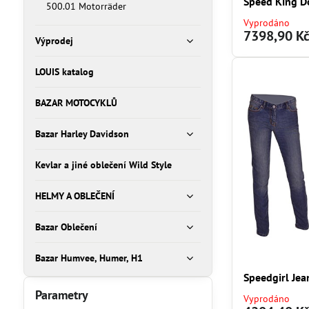
Speed King D
500.01 Motorräder
Vyprodáno
7398,90 K
Výprodej
LOUIS katalog
BAZAR MOTOCYKLŮ
Bazar Harley Davidson
Kevlar a jiné oblečení Wild Style
HELMY A OBLEČENÍ
Bazar Oblečení
Bazar Humvee, Humer, H1
Speedgirl Jea
Parametry
Vyprodáno