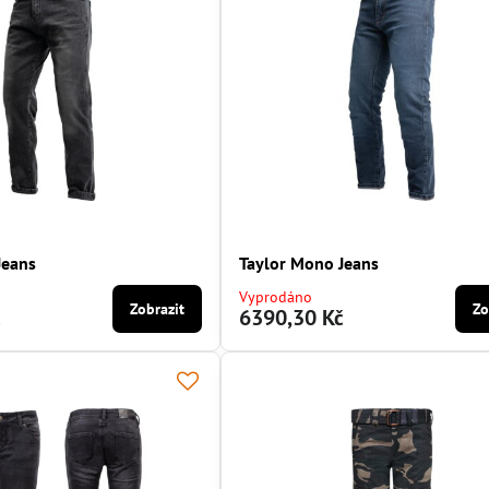
Jeans
Taylor Mono Jeans
Vyprodáno
Zobrazit
Zo
č
6390,30 Kč