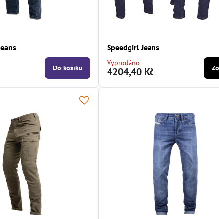
Jeans
Speedgirl Jeans
Vyprodáno
Do košíku
Zo
č
4204,40 Kč