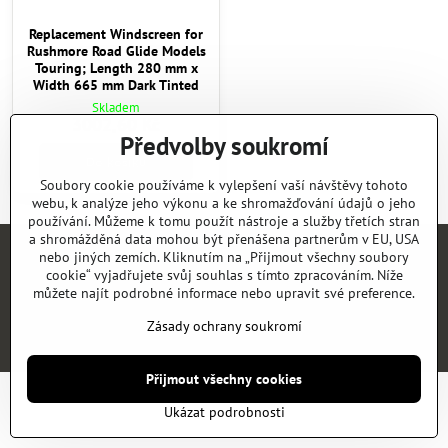
Replacement Windscreen for
Rushmore Road Glide Models
Touring; Length 280 mm x
Width 665 mm Dark Tinted
Skladem
3002,60 Kč
Předvolby soukromí
Do košíku
Soubory cookie používáme k vylepšení vaší návštěvy tohoto
webu, k analýze jeho výkonu a ke shromažďování údajů o jeho
používání. Můžeme k tomu použít nástroje a služby třetích stran
a shromážděná data mohou být přenášena partnerům v EU, USA
nebo jiných zemích. Kliknutím na „Přijmout všechny soubory
Úvod
E-SHOP
KATALOGY
NEWS
KONTAKT
REFERENCE
cookie“ vyjadřujete svůj souhlas s tímto zpracováním. Níže
můžete najít podrobné informace nebo upravit své preference.
©
2026
Copyright
Předvolby soukromí
Zásady ochrany soukromí
Zásady ochrany soukromí
Vytvořeno systémem:
ByznysWeb.cz
Přijmout všechny cookies
Ukázat podrobnosti