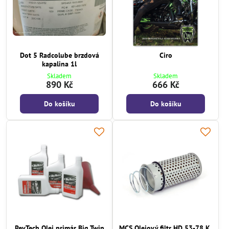
Dot 5 Radcolube brzdová
Ciro
kapalina 1l
Skladem
Skladem
890 Kč
666 Kč
Do košíku
Do košíku
RevTech Olej primár Big Twin
MCS Olejový filtr HD 53-78 K,