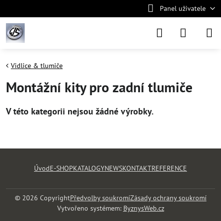
Panel uživatele
Vidlice & tlumiče
Montážní kity pro zadní tlumiče
Úvod
E-SHOP
KATALOGY
NEWS
KONTAKT
REFERENCE
©
2026
Copyright
Předvolby soukromí
Zásady ochrany soukromí
Vytvořeno systémem:
ByznysWeb.cz