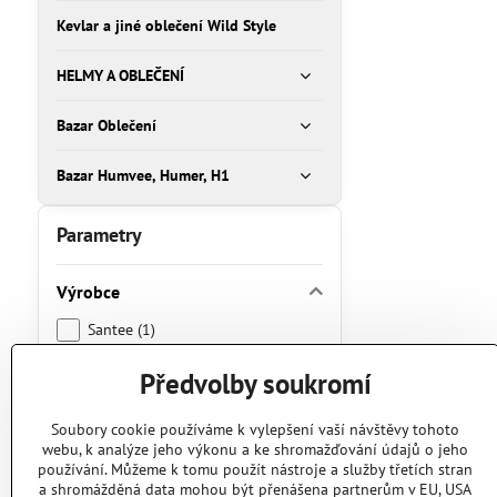
Kevlar a jiné oblečení Wild Style
HELMY A OBLEČENÍ
Bazar Oblečení
Bazar Humvee, Humer, H1
Parametry
Výrobce
Santee (1)
Předvolby soukromí
Hledat text
Prohledat
Soubory cookie používáme k vylepšení vaší návštěvy tohoto
webu, k analýze jeho výkonu a ke shromažďování údajů o jeho
výsledky
používání. Můžeme k tomu použít nástroje a služby třetích stran
filtru
a shromážděná data mohou být přenášena partnerům v EU, USA