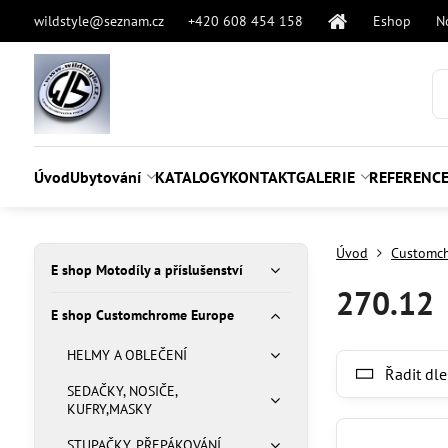
wildstyle@seznam.cz
+420 608 454 158
Eshop
N
Úvod
Ubytování
KATALOGY
KONTAKT
GALERIE
REFERENC
Úvod
Customc
E shop Motodíly a příslušenství
270.12
E shop Customchrome Europe
HELMY A OBLEČENÍ
Řadit dle
SEDAČKY, NOSIČE,
KUFRY,MASKY
STUPAČKY, PŘEPÁKOVÁNÍ