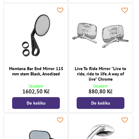
Montana Bar End Mirror 115
Live To Ride Mirror "Live to
mm stem Black, Anodized
ride, ride to life. A way of
live" Chrome
Skladem
Skladem
1602,50 Kč
880,80 Kč
Do košíku
Do košíku