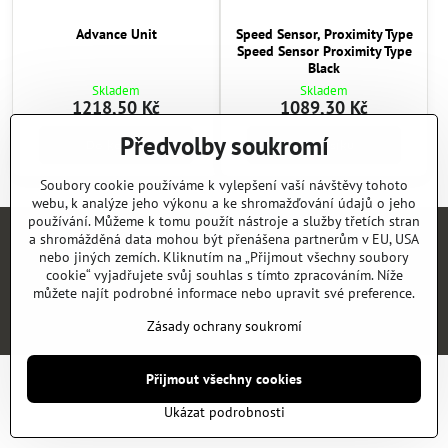
Advance Unit
Speed Sensor, Proximity Type
Speed Sensor Proximity Type
Black
Skladem
Skladem
1218,50 Kč
1089,30 Kč
Předvolby soukromí
Do košíku
Do košíku
Soubory cookie používáme k vylepšení vaší návštěvy tohoto
webu, k analýze jeho výkonu a ke shromažďování údajů o jeho
používání. Můžeme k tomu použít nástroje a služby třetích stran
a shromážděná data mohou být přenášena partnerům v EU, USA
Úvod
E-SHOP
KATALOGY
NEWS
KONTAKT
REFERENCE
nebo jiných zemích. Kliknutím na „Přijmout všechny soubory
cookie“ vyjadřujete svůj souhlas s tímto zpracováním. Níže
můžete najít podrobné informace nebo upravit své preference.
©
2026
Copyright
Předvolby soukromí
Zásady ochrany soukromí
Zásady ochrany soukromí
Vytvořeno systémem:
ByznysWeb.cz
Přijmout všechny cookies
Ukázat podrobnosti