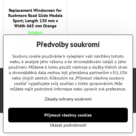
Replacement Windscreen for
Rushmore Road Glide Models
Sport; Length 130 mm x
Width 665 mm Orange
Skladem
2757 Kč
Předvolby soukromí
Do košíku
Soubory cookie používáme k vylepšení vaší návštěvy tohoto
webu, k analýze jeho výkonu a ke shromažďování údajů o jeho
používání. Můžeme k tomu použít nástroje a služby třetích stran
a shromážděná data mohou být přenášena partnerům v EU, USA
nebo jiných zemích. Kliknutím na „Přijmout všechny soubory
Úvod
E-SHOP
KATALOGY
NEWS
KONTAKT
REFERENCE
cookie“ vyjadřujete svůj souhlas s tímto zpracováním. Níže
můžete najít podrobné informace nebo upravit své preference.
©
2026
Copyright
Předvolby soukromí
Zásady ochrany soukromí
Zásady ochrany soukromí
Vytvořeno systémem:
ByznysWeb.cz
Přijmout všechny cookies
Ukázat podrobnosti