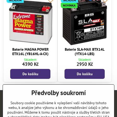
SKLADEM
SKLADEM
NOVINKA
Baterie MAGNA POWER
Baterie SLA-MAX BTX14L
ETX16L (YB16HL-A-CX)
(YTX14-LBS)
Skladem
Skladem
4390 Kč
2950 Kč
Do košíku
Do košíku
Předvolby soukromí
Úvod
E-SHOP
KATALOGY
NEWS
KONTAKT
REFERENCE
Soubory cookie používáme k vylepšení vaší návštěvy tohoto
webu, k analýze jeho výkonu a ke shromažďování údajů o jeho
používání. Můžeme k tomu použít nástroje a služby třetích stran
©
2026
Copyright
Předvolby soukromí
Zásady ochrany soukromí