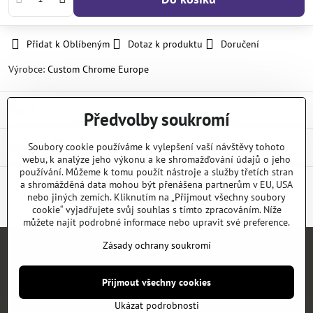
Přidat k Oblíbeným
Dotaz k produktu
Doručení
Výrobce:
Custom Chrome Europe
Popis
Předvolby soukromí
Diskuse
Soubory cookie používáme k vylepšení vaší návštěvy tohoto
0
webu, k analýze jeho výkonu a ke shromažďování údajů o jeho
používání. Můžeme k tomu použít nástroje a služby třetích stran
a shromážděná data mohou být přenášena partnerům v EU, USA
nebo jiných zemích. Kliknutím na „Přijmout všechny soubory
Facebook
Twitter
Bluesky
Pinterest
Reddit
LinkedIn
WhatsApp
E-
mail
cookie“ vyjadřujete svůj souhlas s tímto zpracováním. Níže
můžete najít podrobné informace nebo upravit své preference.
Zásady ochrany soukromí
Úvod
E-SHOP
KATALOGY
NEWS
KONTAKT
REFERENCE
Přijmout všechny cookies
©
2026
Copyright
Předvolby soukromí
Zásady ochrany soukromí
Ukázat podrobnosti
Vytvořeno systémem:
ByznysWeb.cz