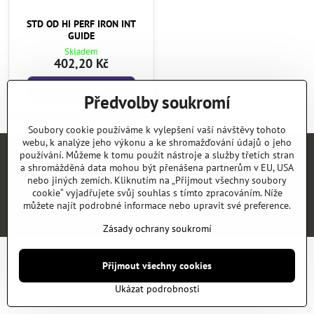
STD OD HI PERF IRON INT
GUIDE
Skladem
402,20 Kč
Do košíku
Předvolby soukromí
Soubory cookie používáme k vylepšení vaší návštěvy tohoto
webu, k analýze jeho výkonu a ke shromažďování údajů o jeho
používání. Můžeme k tomu použít nástroje a služby třetích stran
Úvod
E-SHOP
KATALOGY
NEWS
KONTAKT
REFERENCE
a shromážděná data mohou být přenášena partnerům v EU, USA
nebo jiných zemích. Kliknutím na „Přijmout všechny soubory
cookie“ vyjadřujete svůj souhlas s tímto zpracováním. Níže
©
2026
Copyright
Předvolby soukromí
Zásady ochrany soukromí
můžete najít podrobné informace nebo upravit své preference.
Vytvořeno systémem:
ByznysWeb.cz
Zásady ochrany soukromí
Přijmout všechny cookies
Ukázat podrobnosti