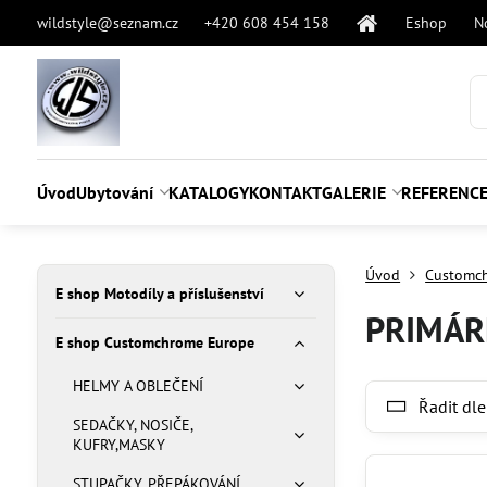
wildstyle@seznam.cz
+420 608 454 158
Eshop
N
Úvod
Ubytování
KATALOGY
KONTAKT
GALERIE
REFERENC
Úvod
Customc
E shop Motodíly a příslušenství
PRIMÁR
E shop Customchrome Europe
HELMY A OBLEČENÍ
Řadit dle
SEDAČKY, NOSIČE,
KUFRY,MASKY
STUPAČKY, PŘEPÁKOVÁNÍ