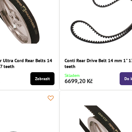
 Ultra Cord Rear Belts 14
Conti Rear Drive Belt 14 mm 1" 
7 teeth
teeth
Skladem
Zobrazit
Do 
č
6699,20 Kč