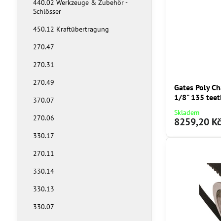
440.02 Werkzeuge & Zubehör -
Schlösser
450.12 Kraftübertragung
270.47
270.31
270.49
Gates Poly Ch
1/8" 135 teet
370.07
Skladem
270.06
8259,20 K
330.17
270.11
330.14
330.13
330.07