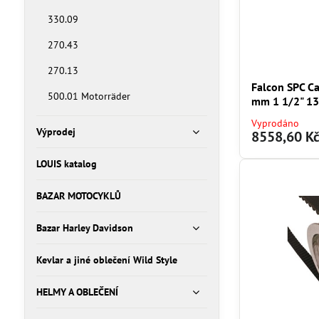
330.09
270.43
270.13
Falcon SPC Ca
500.01 Motorräder
mm 1 1/2" 13
Vyprodáno
Výprodej
8558,60 K
LOUIS katalog
BAZAR MOTOCYKLŮ
Bazar Harley Davidson
Kevlar a jiné oblečení Wild Style
HELMY A OBLEČENÍ