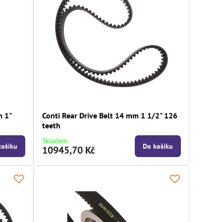
m 1"
Conti Rear Drive Belt 14 mm 1 1/2" 126
teeth
Skladem
košíku
Do košíku
10945,70 Kč