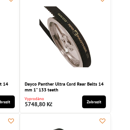
t 14
Dayco Panther Ultra Cord Rear Belts 14
mm 1" 133 teeth
Vyprodáno
brazit
Zobrazit
5748,80 Kč