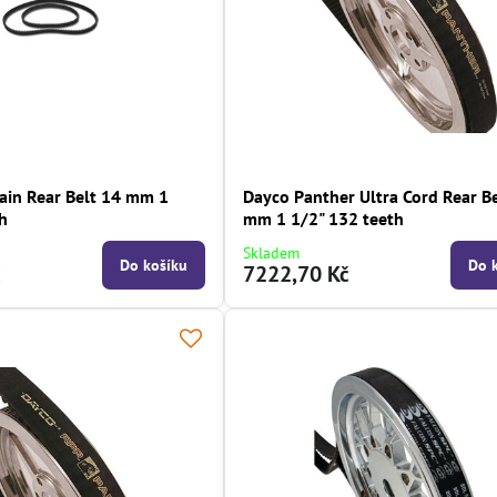
ain Rear Belt 14 mm 1
Dayco Panther Ultra Cord Rear B
h
mm 1 1/2" 132 teeth
Skladem
Do košíku
Do 
č
7222,70 Kč