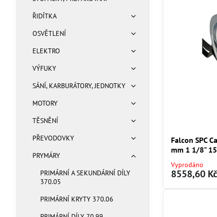
ŘIDÍTKA
OSVĚTLENÍ
ELEKTRO
VÝFUKY
SÁNÍ, KARBURÁTORY, JEDNOTKY
MOTORY
TĚSNĚNÍ
PŘEVODOVKY
Falcon SPC Ca
mm 1 1/8" 15
PRYMÁRY
Vyprodáno
8558,60 K
PRIMÁRNÍ A SEKUNDÁRNÍ DÍLY
370.05
PRIMÁRNÍ KRYTY 370.06
PRIMÁRNÍ DÍLY 70.99