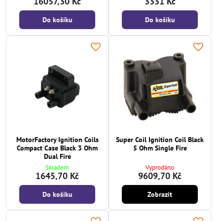
16057,30 Kč
3331 Kč
Do košíku
Do košíku
MotorFactory Ignition Coils
Super Coil Ignition Coil Black
Compact Case Black 3 Ohm
5 Ohm Single Fire
Dual Fire
Skladem
Vyprodáno
1645,70 Kč
9609,70 Kč
Do košíku
Zobrazit