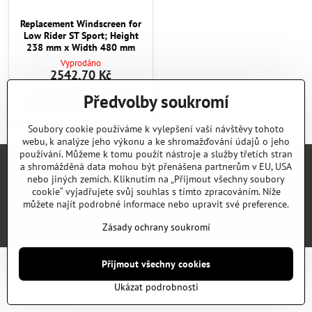
Replacement Windscreen for
Low Rider ST Sport; Height
238 mm x Width 480 mm
Vyprodáno
2542,70 Kč
Předvolby soukromí
Zobrazit
Soubory cookie používáme k vylepšení vaší návštěvy tohoto
webu, k analýze jeho výkonu a ke shromažďování údajů o jeho
používání. Můžeme k tomu použít nástroje a služby třetích stran
a shromážděná data mohou být přenášena partnerům v EU, USA
Úvod
E-SHOP
KATALOGY
NEWS
KONTAKT
REFERENCE
nebo jiných zemích. Kliknutím na „Přijmout všechny soubory
cookie“ vyjadřujete svůj souhlas s tímto zpracováním. Níže
můžete najít podrobné informace nebo upravit své preference.
©
2026
Copyright
Předvolby soukromí
Zásady ochrany soukromí
Zásady ochrany soukromí
Vytvořeno systémem:
ByznysWeb.cz
Přijmout všechny cookies
Ukázat podrobnosti