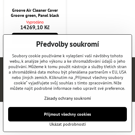
Groove Air Cleaner Cover
Groove green, Panel black
Vyprodáno
14269,10 Kč
Zobrazit
Předvolby soukromí
Soubory cookie používáme k vylepšení vaší návštěvy tohoto
webu, k analýze jeho výkonu a ke shromažďování údajů o jeho
používání. Můžeme k tomu použít nástroje a služby třetích stran
Úvod
E-SHOP
KATALOGY
NEWS
KONTAKT
REFERENCE
a shromážděná data mohou být přenášena partnerům v EU, USA
nebo jiných zemích. Kliknutím na „Přijmout všechny soubory
cookie“ vyjadřujete svůj souhlas s tímto zpracováním. Níže
©
2026
Copyright
Předvolby soukromí
Zásady ochrany soukromí
můžete najít podrobné informace nebo upravit své preference.
Vytvořeno systémem:
ByznysWeb.cz
Zásady ochrany soukromí
Přijmout všechny cookies
Ukázat podrobnosti