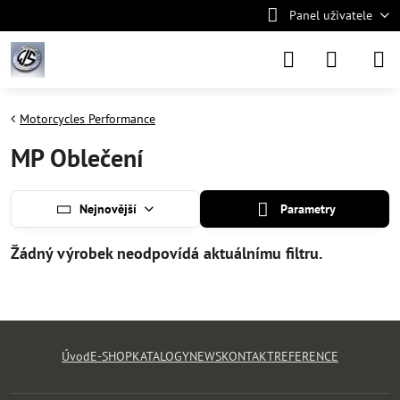
Panel uživatele
Motorcycles Performance
MP Oblečení
Nejnovější
Parametry
Úvod
E-SHOP
KATALOGY
NEWS
KONTAKT
REFERENCE