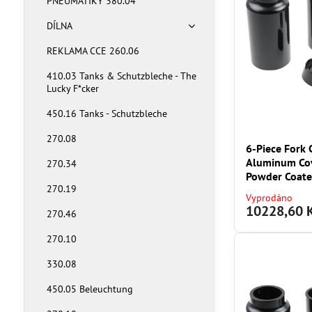
PNEUMATIKY 380.04
DÍLNA
REKLAMA CCE 260.06
410.03 Tanks & Schutzbleche - The
Lucky F*cker
450.16 Tanks - Schutzbleche
270.08
6-Piece Fork 
Aluminum Cov
270.34
Powder Coat
270.19
Vyprodáno
10228,60 
270.46
270.10
330.08
450.05 Beleuchtung