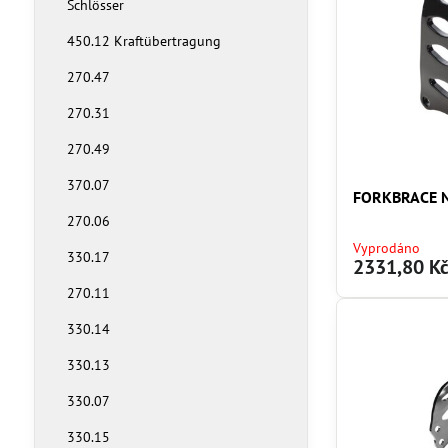
Schlösser
450.12 Kraftübertragung
270.47
270.31
270.49
370.07
FORKBRACE N
270.06
Vyprodáno
330.17
2331,80 K
270.11
330.14
330.13
330.07
330.15