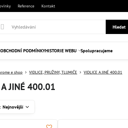
ovinky
Reference
Kontakt
Hledat
E
OBCHODNÍ PODMÍNKY
HISTORIE WEBU
Spolupracujeme
hrome e shop
VIDLICE, PRUŽINY, TLUMIČE
VIDLICE A JINÉ 400.01
 A JINÉ 400.01
:
Nejnovější