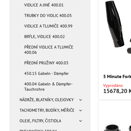
VIDLICE A JINÉ 400.01
TRUBKY DO VIDLIC 400.05
VIDLICE A TLUMIČE 400.99
BRÝLE, VIDLICE 400.02
PŘEDNÍ VIDLICE A TLUMIČE
400.06
PŘEDNÍ PRUŽINY 400.03
450.15 Gabeln - Dämpfer
5 Minute For
400.04 Gabeln & Dämpfer-
Vyprodáno
Tauchrohre
15678,20 
NÁDRŽE, BLATNÍKY, OLEJOVKY
TACHOMETRY, BUDÍKY, MĚŘIČE
OLEJE, FILTRY, ČISTIDLA