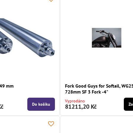
t 49 mm
Fork Good Guys for Softail, WG2
728mm SF 3 Fork -4"
Vyprodáno
Do košíku
Zo
Kč
81211,20 Kč