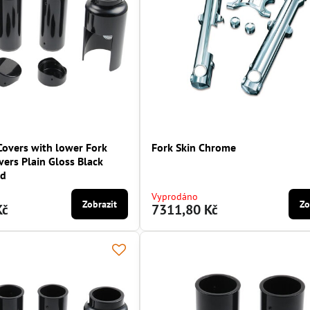
Covers with lower Fork
Fork Skin Chrome
ers Plain Gloss Black
ed
Vyprodáno
Zobrazit
Zo
Kč
7311,80 Kč