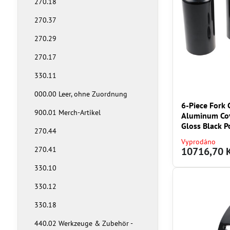
270.18
270.37
270.29
270.17
330.11
000.00 Leer, ohne Zuordnung
6-Piece Fork 
900.01 Merch-Artikel
Aluminum Cov
Gloss Black 
270.44
Vyprodáno
270.41
10716,70 
330.10
330.12
330.18
440.02 Werkzeuge & Zubehör -