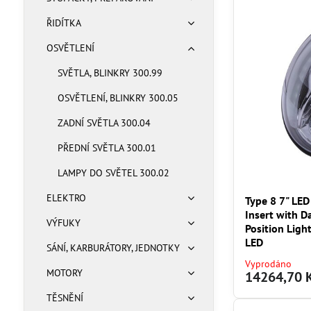
ŘIDÍTKA
OSVĚTLENÍ
SVĚTLA, BLINKRY 300.99
OSVĚTLENÍ, BLINKRY 300.05
ZADNÍ SVĚTLA 300.04
PŘEDNÍ SVĚTLA 300.01
LAMPY DO SVĚTEL 300.02
ELEKTRO
Type 8 7" LED
Insert with 
VÝFUKY
Position Ligh
LED
SÁNÍ, KARBURÁTORY, JEDNOTKY
Vyprodáno
MOTORY
14264,70 
TĚSNĚNÍ