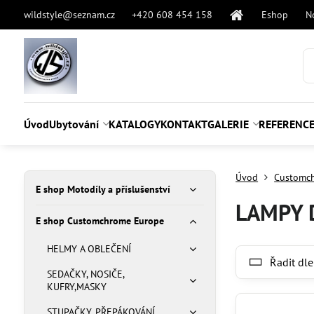
wildstyle@seznam.cz
+420 608 454 158
Eshop
N
Úvod
Ubytování
KATALOGY
KONTAKT
GALERIE
REFERENC
Úvod
Customc
E shop Motodíly a příslušenství
LAMPY 
E shop Customchrome Europe
HELMY A OBLEČENÍ
Řadit dle
SEDAČKY, NOSIČE,
KUFRY,MASKY
STUPAČKY, PŘEPÁKOVÁNÍ