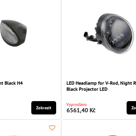
ht Black H4
LED Headlamp for V-Rod, Night 
Black Projector LED
Vyprodáno
Zobrazit
Zo
č
6561,40 Kč