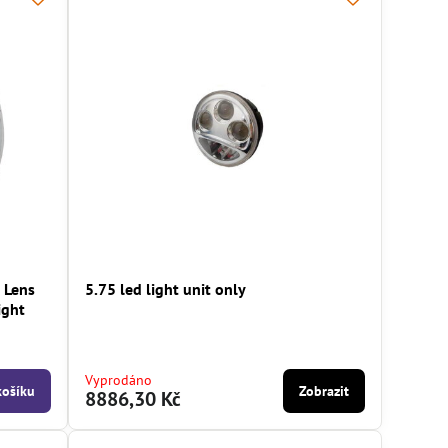
r Lens
5.75 led light unit only
ight
Vyprodáno
košíku
Zobrazit
8886,30 Kč