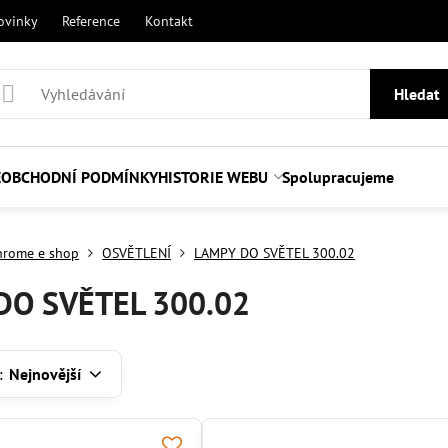
ovinky
Reference
Kontakt
Hledat
E
OBCHODNÍ PODMÍNKY
HISTORIE WEBU
Spolupracujeme
hrome e shop
OSVĚTLENÍ
LAMPY DO SVĚTEL 300.02
DO SVĚTEL 300.02
:
Nejnovější