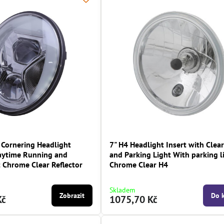
 Cornering Headlight
7" H4 Headlight Insert with Clea
Daytime Running and
and Parking Light With parking l
t Chrome Clear Reflector
Chrome Clear H4
Skladem
Zobrazit
Do 
Kč
1075,70 Kč