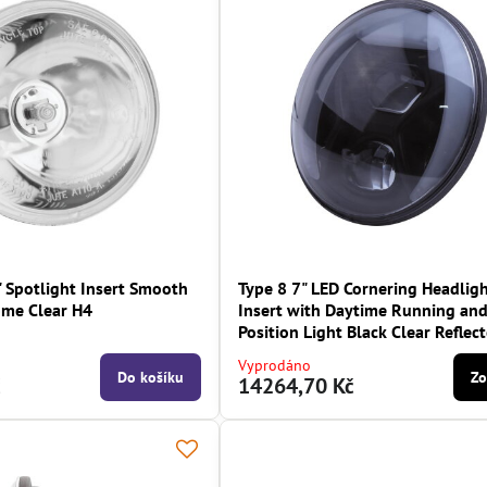
 Spotlight Insert Smooth
Type 8 7" LED Cornering Headlig
ome Clear H4
Insert with Daytime Running an
Position Light Black Clear Reflec
Vyprodáno
Do košíku
Zo
č
14264,70 Kč