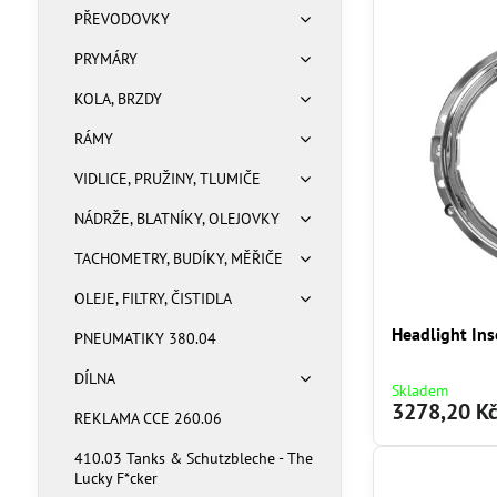
PŘEVODOVKY
PRYMÁRY
KOLA, BRZDY
RÁMY
VIDLICE, PRUŽINY, TLUMIČE
NÁDRŽE, BLATNÍKY, OLEJOVKY
TACHOMETRY, BUDÍKY, MĚŘIČE
OLEJE, FILTRY, ČISTIDLA
Headlight In
PNEUMATIKY 380.04
DÍLNA
Skladem
3278,20 K
REKLAMA CCE 260.06
410.03 Tanks & Schutzbleche - The
Lucky F*cker