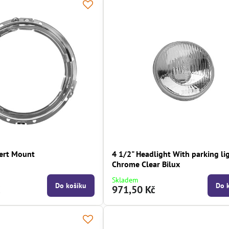
sert Mount
4 1/2" Headlight With parking li
Chrome Clear Bilux
Skladem
Do košíku
Do 
č
971,50 Kč