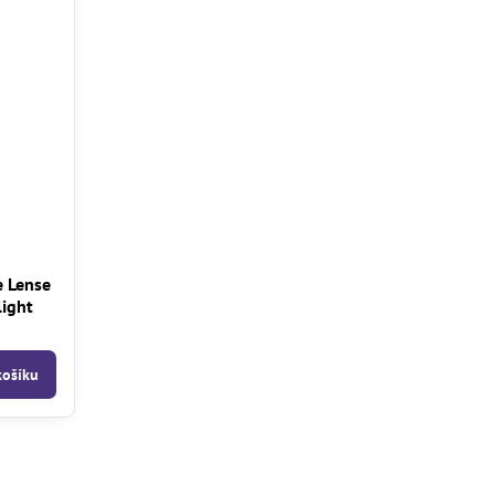
e Lense
light
košíku