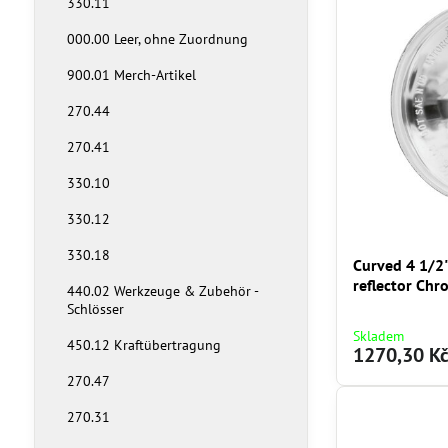
330.11
000.00 Leer, ohne Zuordnung
900.01 Merch-Artikel
270.44
270.41
330.10
330.12
330.18
Curved 4 1/2"
reflector Chr
440.02 Werkzeuge & Zubehör -
Schlösser
Skladem
450.12 Kraftübertragung
1270,30 K
270.47
270.31