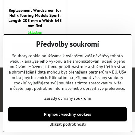
Replacement Windscreen for
Helix Touring Models Sport;
Length 205 mm x Width 645
mm Red
Skladem
2492,70 Kč
Předvolby soukromí
Do košíku
Soubory cookie používáme k vylepšení vaší návštěvy tohoto
webu, k analýze jeho výkonu a ke shromažďování údajů o jeho
používání. Můžeme k tomu použít nástroje a služby třetích stran
a shromážděná data mohou být přenášena partnerům v EU, USA
nebo jiných zemích. Kliknutím na „Přijmout všechny soubory
Úvod
E-SHOP
KATALOGY
NEWS
KONTAKT
REFERENCE
cookie“ vyjadřujete svůj souhlas s tímto zpracováním. Níže
můžete najít podrobné informace nebo upravit své preference.
©
2026
Copyright
Předvolby soukromí
Zásady ochrany soukromí
Zásady ochrany soukromí
Vytvořeno systémem:
ByznysWeb.cz
Přijmout všechny cookies
Ukázat podrobnosti