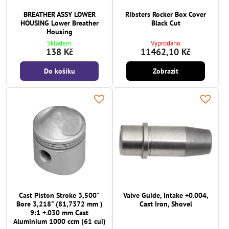
BREATHER ASSY LOWER
Ribsters Rocker Box Cover
HOUSING Lower Breather
Black Cut
Housing
Skladem
Vyprodáno
138 Kč
11462,10 Kč
Do košíku
Zobrazit
Cast Piston Stroke 3,500"
Valve Guide, Intake +0.004,
Bore 3,218" (81,7372 mm )
Cast Iron, Shovel
9:1 +.030 mm Cast
Aluminium 1000 ccm (61 cui)