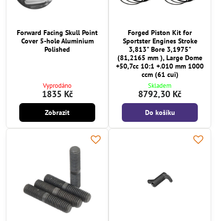
Forward Facing Skull Point
Forged Piston Kit for
Cover 5-hole Aluminium
Sportster Engines Stroke
Polished
3,813" Bore 3,1975"
(81,2165 mm ), Large Dome
+50,7cc 10:1 +.010 mm 1000
ccm (61 cui)
Vyprodáno
Skladem
1835 Kč
8792,30 Kč
Zobrazit
Do košíku