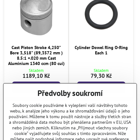
Cast Piston Stroke 4,250"
Cylinder Dowel Ring O-Ring
Bore 3,518" (89,3572 mm )
Each 1
8.5:1 +.020 mm Cast
Aluminium 1340 ccm (80 cui)
Skladem
Skladem
1189,10 Kč
79,30 Kč
Do košíku
Do košíku
Předvolby soukromí
Soubory cookie používáme k vylepšení vaší návštěvy tohoto
Další produkty
webu, k analýze jeho výkonu a ke shromažďování údajů o jeho
používání. Můžeme k tomu použít nástroje a služby třetích stran
a shromážděná data mohou být přenášena partnerům v EU, USA
1
2
39
nebo jiných zemích. Kliknutím na „Přijmout všechny soubory
cookie“ vyjadřujete svůj souhlas s tímto zpracováním. Níže
můžete najít podrobné informace nebo upravit své preference.