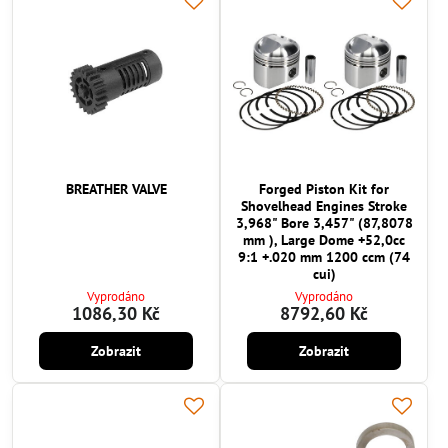
BREATHER VALVE
Forged Piston Kit for
Shovelhead Engines Stroke
3,968" Bore 3,457" (87,8078
mm ), Large Dome +52,0cc
9:1 +.020 mm 1200 ccm (74
cui)
Vyprodáno
Vyprodáno
1086,30 Kč
8792,60 Kč
Zobrazit
Zobrazit