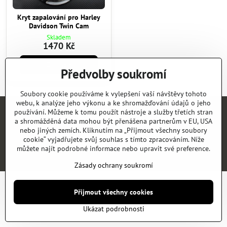
Kryt zapalování pro Harley
Davidson Twin Cam
Skladem
1470 Kč
Zobrazit
Předvolby soukromí
Soubory cookie používáme k vylepšení vaší návštěvy tohoto
webu, k analýze jeho výkonu a ke shromažďování údajů o jeho
používání. Můžeme k tomu použít nástroje a služby třetích stran
Úvod
E-SHOP
KATALOGY
NEWS
KONTAKT
REFERENCE
a shromážděná data mohou být přenášena partnerům v EU, USA
nebo jiných zemích. Kliknutím na „Přijmout všechny soubory
cookie“ vyjadřujete svůj souhlas s tímto zpracováním. Níže
©
2026
Copyright
Předvolby soukromí
Zásady ochrany soukromí
můžete najít podrobné informace nebo upravit své preference.
Vytvořeno systémem:
ByznysWeb.cz
Zásady ochrany soukromí
Přijmout všechny cookies
Ukázat podrobnosti