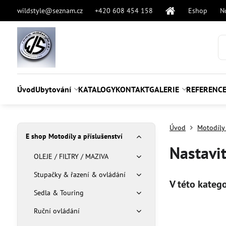
wildstyle@seznam.cz
+420 608 454 158
Eshop
N
Úvod
Ubytování
KATALOGY
KONTAKT
GALERIE
REFERENC
Úvod
Motodíly 
E shop Motodíly a příslušenství
Nastavit
OLEJE / FILTRY / MAZIVA
Stupačky & řazení & ovládání
Sedla & Touring
Ruční ovládání