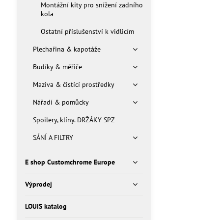
Montážní kity pro snížení zadního
kola
Ostatní příslušenství k vidlicím
Plechařina & kapotáže
Budíky & měřiče
Maziva & čistící prostředky
Nářadí & pomůcky
Spoilery, klíny. DRŽÁKY SPZ
SÁNÍ A FILTRY
E shop Customchrome Europe
Výprodej
LOUIS katalog