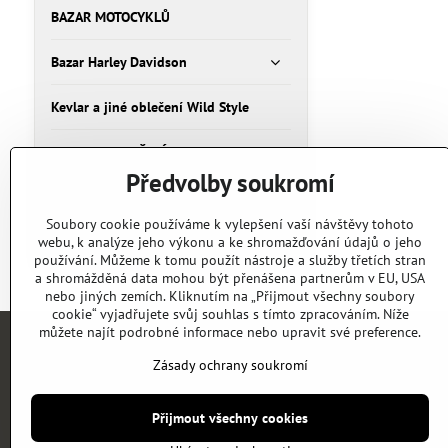
BAZAR MOTOCYKLŮ
Bazar Harley Davidson
Kevlar a jiné oblečení Wild Style
HELMY A OBLEČENÍ
Předvolby soukromí
Bazar Oblečení
Soubory cookie používáme k vylepšení vaší návštěvy tohoto
webu, k analýze jeho výkonu a ke shromažďování údajů o jeho
Bazar Humvee, Humer, H1
používání. Můžeme k tomu použít nástroje a služby třetích stran
a shromážděná data mohou být přenášena partnerům v EU, USA
nebo jiných zemích. Kliknutím na „Přijmout všechny soubory
cookie“ vyjadřujete svůj souhlas s tímto zpracováním. Níže
můžete najít podrobné informace nebo upravit své preference.
Zásady ochrany soukromí
Přijmout všechny cookies