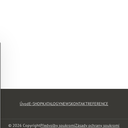
Úvod
E-SHOP
KATALOGY
NEWS
KONTAKT
REFERENCE
©
2026
Copyright
Předvolby soukromí
Zásady ochrany soukromí