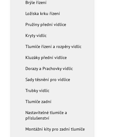
Brýle řízení
Ložiska krku řízení
Pružiny přední vidlice
Kryty vidlic
Tlumiče řízení a rozpěry vidlic
Kluzáky přední vidlice
Dorazy a Prachovky vidlic
Sady těsnění pro vidlice
Trubky vidlic
Tlumiče zadní
Nastavitelné tlumiče a
příslušenství
Montážní kity pro zadní tlumiče