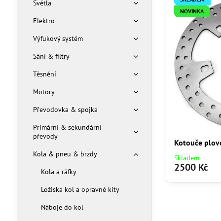
Světla
NOVINKA
Elektro
Výfukový systém
Sání & filtry
Těsnění
Motory
Převodovka & spojka
Primární & sekundární
převody
Kotouče plovou
Kola & pneu & brzdy
Skladem
2500 Kč
Kola a ráfky
Ložiska kol a opravné kity
Náboje do kol