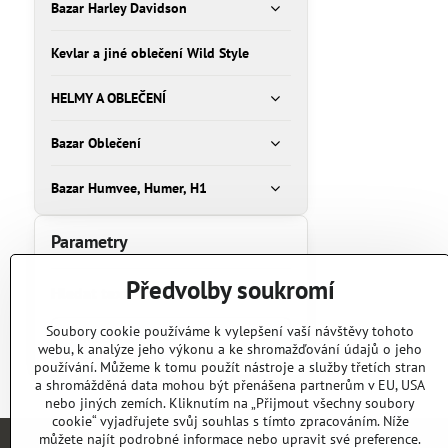
Bazar Harley Davidson
Kevlar a jiné oblečení Wild Style
HELMY A OBLEČENÍ
Bazar Oblečení
Bazar Humvee, Humer, H1
Parametry
Předvolby soukromí
Hledat text
Prohledat
Soubory cookie používáme k vylepšení vaší návštěvy tohoto
webu, k analýze jeho výkonu a ke shromažďování údajů o jeho
výsledky
používání. Můžeme k tomu použít nástroje a služby třetích stran
filtru
a shromážděná data mohou být přenášena partnerům v EU, USA
fulltextem
nebo jiných zemích. Kliknutím na „Přijmout všechny soubory
cookie“ vyjadřujete svůj souhlas s tímto zpracováním. Níže
můžete najít podrobné informace nebo upravit své preference.