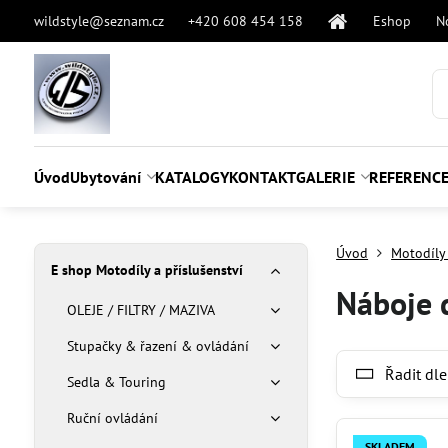
wildstyle@seznam.cz
+420 608 454 158
Eshop
N
Úvod
Ubytování
KATALOGY
KONTAKT
GALERIE
REFERENC
Úvod
Motodíly 
E shop Motodíly a příslušenství
Náboje 
OLEJE / FILTRY / MAZIVA
Stupačky & řazení & ovládání
Řadit dle
Sedla & Touring
Ruční ovládání
SKLADEM