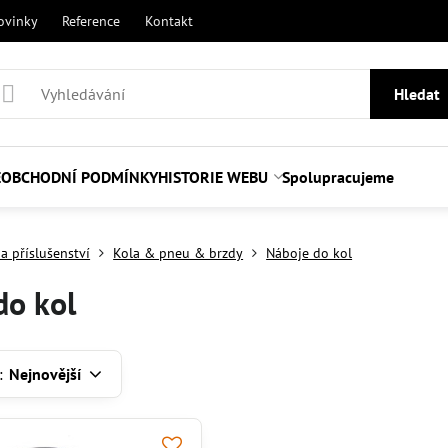
ovinky
Reference
Kontakt
Hledat
E
OBCHODNÍ PODMÍNKY
HISTORIE WEBU
Spolupracujeme
a příslušenství
Kola & pneu & brzdy
Náboje do kol
do kol
:
Nejnovější