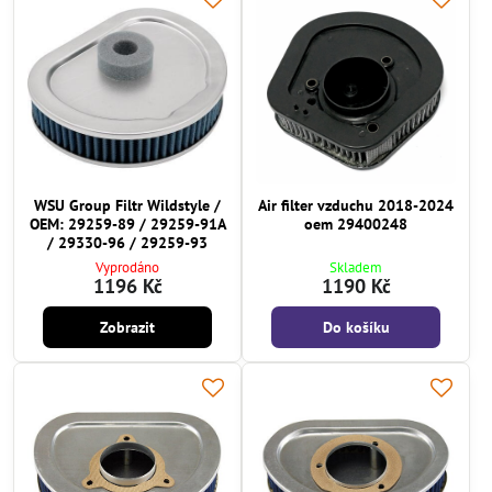
WSU Group Filtr Wildstyle /
Air filter vzduchu 2018-2024
OEM: 29259-89 / 29259-91A
oem 29400248
/ 29330-96 / 29259-93
Vyprodáno
Skladem
1196 Kč
1190 Kč
Zobrazit
Do košíku