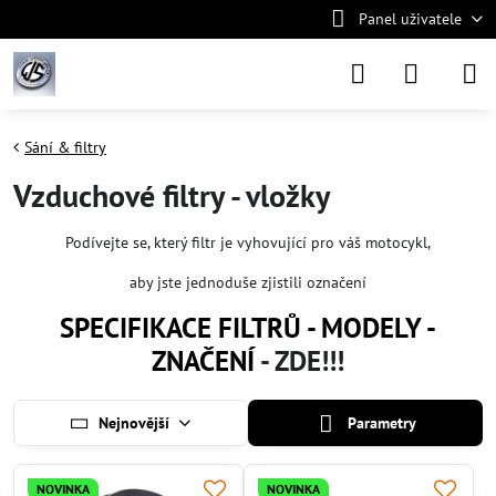
Panel uživatele
Sání & filtry
Vzduchové filtry - vložky
Podívejte se, který filtr je vyhovující pro váš motocykl,
aby jste jednoduše zjistili označení
SPECIFIKACE FILTRŮ - MODELY -
ZNAČENÍ
- ZDE!!!
Nejnovější
Parametry
NOVINKA
NOVINKA