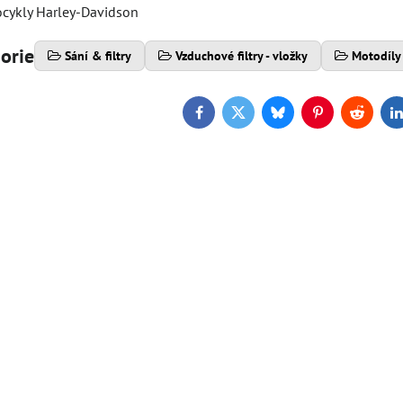
cykly Harley-Davidson
gorie
Sání & filtry
Vzduchové filtry - vložky
Motodíly 
Facebook
Twitter
Bluesky
Pinterest
Reddit
L