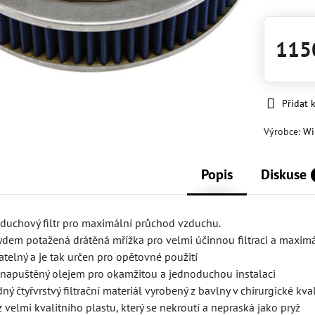
115
Přidat 
Výrobce:
Wi
Popis
Diskuse
zduchový filtr pro maximální průchod vzduchu.
xydem potažená drátěná mřížka pro velmi účinnou filtraci a maxim
ratelný a je tak určen pro opětovné použití
oby napuštěný olejem pro okamžitou a jednoduchou instalaci
ý čtyřvrstvý filtrační materiál vyrobený z bavlny v chirurgické kval
z velmi kvalitního plastu, který se nekroutí a nepraská jako pryž