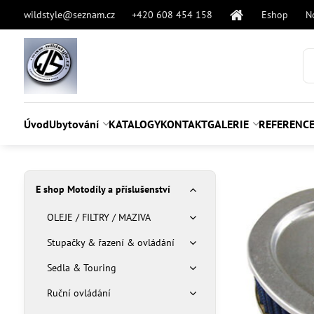
wildstyle@seznam.cz
+420 608 454 158
Eshop
N
Úvod
Ubytování
KATALOGY
KONTAKT
GALERIE
REFERENC
E shop Motodíly a příslušenství
OLEJE / FILTRY / MAZIVA
Stupačky & řazení & ovládání
Sedla & Touring
Ruční ovládání