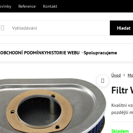
ovinky
Reference
Kontakt
Hledat
E
OBCHODNÍ PODMÍNKY
HISTORIE WEBU
Spolupracujeme
Úvod
Mo
Filtr
Kvalitní v
pozdější 
Skladem