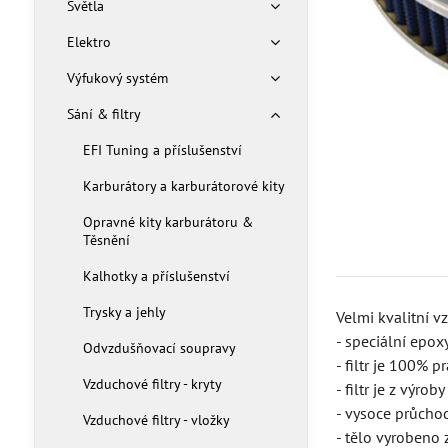
Světla
Elektro
Výfukový systém
Sání & filtry
EFI Tuning a příslušenství
Karburátory a karburátorové kity
Opravné kity karburátoru &
Těsnění
Kalhotky a příslušenství
Trysky a jehly
Velmi kvalitní v
- speciální epo
Odvzdušňovací soupravy
- filtr je 100% p
Vzduchové filtry - kryty
- filtr je z výr
- vysoce průchodn
Vzduchové filtry - vložky
- tělo vyrobeno 