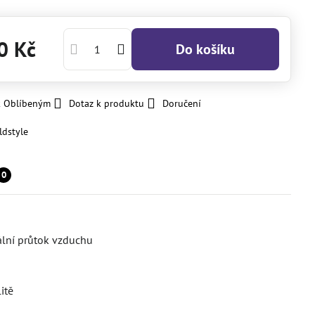
0 Kč
Do košíku
k Oblíbeným
Dotaz k produktu
Doručení
ldstyle
0
ální průtok vzduchu
itě