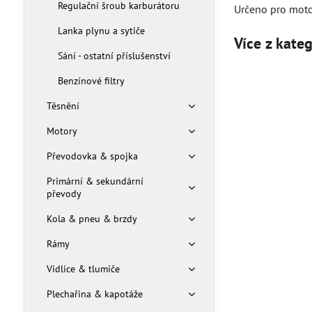
Regulační šroub karburátoru
Určeno pro moto
Lanka plynu a sytiče
Více z kate
Sání - ostatní příslušenství
Benzínové filtry
Těsnění
Motory
Převodovka & spojka
Primární & sekundární
převody
Kola & pneu & brzdy
Rámy
Vidlice & tlumiče
Plechařina & kapotáže