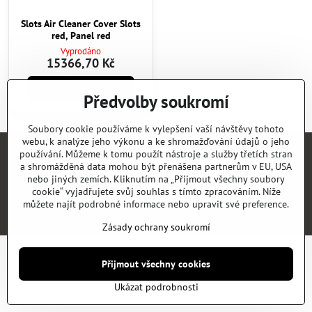
Slots Air Cleaner Cover Slots
red, Panel red
Vyprodáno
15366,70 Kč
Zobrazit
Předvolby soukromí
Soubory cookie používáme k vylepšení vaší návštěvy tohoto
webu, k analýze jeho výkonu a ke shromažďování údajů o jeho
používání. Můžeme k tomu použít nástroje a služby třetích stran
Úvod
E-SHOP
KATALOGY
NEWS
KONTAKT
REFERENCE
a shromážděná data mohou být přenášena partnerům v EU, USA
nebo jiných zemích. Kliknutím na „Přijmout všechny soubory
cookie“ vyjadřujete svůj souhlas s tímto zpracováním. Níže
©
2026
Copyright
Předvolby soukromí
Zásady ochrany soukromí
můžete najít podrobné informace nebo upravit své preference.
Vytvořeno systémem:
ByznysWeb.cz
Zásady ochrany soukromí
Přijmout všechny cookies
Ukázat podrobnosti