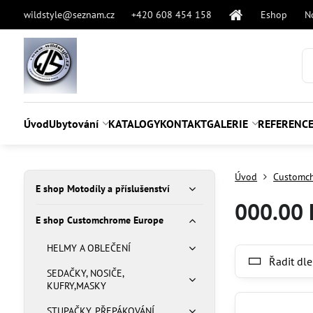
wildstyle@seznam.cz
+420 608 454 158
Eshop
N
Úvod
Ubytování
KATALOGY
KONTAKT
GALERIE
REFERENC
Úvod
Customc
E shop Motodíly a příslušenství
000.00 
E shop Customchrome Europe
HELMY A OBLEČENÍ
Řadit dle
SEDAČKY, NOSIČE,
KUFRY,MASKY
STUPAČKY, PŘEPÁKOVÁNÍ