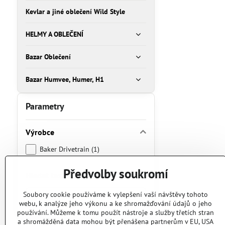
Kevlar a jiné oblečení Wild Style
HELMY A OBLEČENÍ
Bazar Oblečení
Bazar Humvee, Humer, H1
Parametry
Výrobce
Baker Drivetrain (1)
Předvolby soukromí
Hledat text
Prohledat
Soubory cookie používáme k vylepšení vaší návštěvy tohoto
webu, k analýze jeho výkonu a ke shromažďování údajů o jeho
výsledky
používání. Můžeme k tomu použít nástroje a služby třetích stran
filtru
a shromážděná data mohou být přenášena partnerům v EU, USA