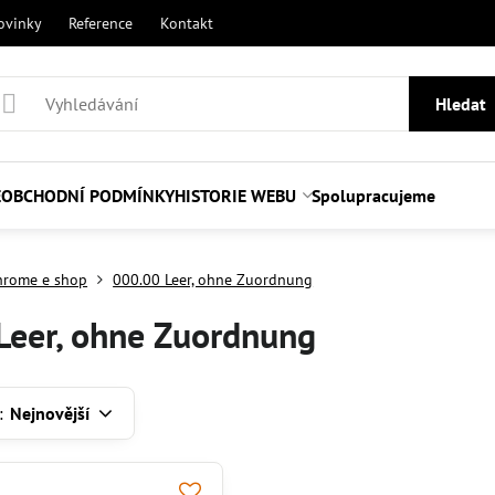
ovinky
Reference
Kontakt
Hledat
E
OBCHODNÍ PODMÍNKY
HISTORIE WEBU
Spolupracujeme
hrome e shop
000.00 Leer, ohne Zuordnung
Leer, ohne Zuordnung
:
Nejnovější