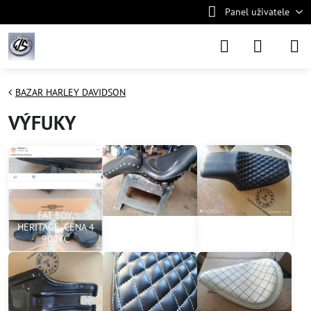
Panel uživatele
BAZAR HARLEY DAVIDSON
VÝFUKY
FAT BOY,
HERITAGE. CENA 4
Pro Sportstery,. 3
900KČ
900kč