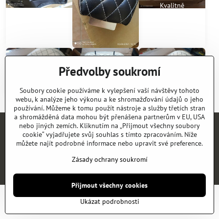
Kvalitně
spracovaná
sedačka na
Bobbera. Nová 4
990kč
Předvolby soukromí
Soubory cookie používáme k vylepšení vaší návštěvy tohoto
webu, k analýze jeho výkonu a ke shromažďování údajů o jeho
používání. Můžeme k tomu použít nástroje a služby třetích stran
a shromážděná data mohou být přenášena partnerům v EU, USA
nebo jiných zemích. Kliknutím na „Přijmout všechny soubory
Úvod
E-SHOP
KATALOGY
NEWS
KONTAKT
REFERENCE
cookie“ vyjadřujete svůj souhlas s tímto zpracováním. Níže
můžete najít podrobné informace nebo upravit své preference.
Zásady ochrany soukromí
©
2026
Copyright
Předvolby soukromí
Zásady ochrany soukromí
Vytvořeno systémem:
ByznysWeb.cz
Přijmout všechny cookies
Ukázat podrobnosti