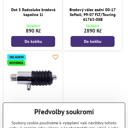
Dot 5 Radcolube brzdová
Brzdový válec zadní 00-17
kapalina 1l
Softail; 99-07 FLT/Touring
41763-08B
Skladem
Skladem
890 Kč
2890 Kč
Do košíku
Do košíku
SKLADEM
NOVINKA
Předvolby soukromí
Brzdový válec zadní Softail
87-99
Skladem
Soubory cookie používáme k vylepšení vaší návštěvy tohoto
2390 Kč