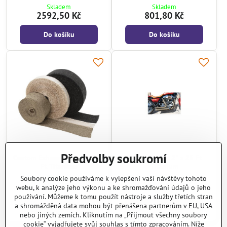
Skladem
Skladem
2592,50 Kč
801,80 Kč
Do košíku
Do košíku
Předvolby soukromí
Custom Exhaust Wrap 2" x 50
Exhaust Wrap 2" x 25 Ft
Ft. Titanium
Titanium
Skladem
Skladem
Soubory cookie používáme k vylepšení vaší návštěvy tohoto
1958,40 Kč
1418,10 Kč
webu, k analýze jeho výkonu a ke shromažďování údajů o jeho
používání. Můžeme k tomu použít nástroje a služby třetích stran
Do košíku
Do košíku
a shromážděná data mohou být přenášena partnerům v EU, USA
nebo jiných zemích. Kliknutím na „Přijmout všechny soubory
cookie“ vyjadřujete svůj souhlas s tímto zpracováním. Níže