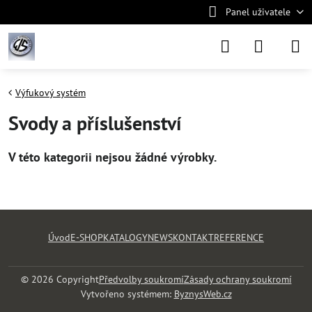
Panel uživatele
Výfukový systém
Svody a příslušenství
Úvod
E-SHOP
KATALOGY
NEWS
KONTAKT
REFERENCE
©
2026
Copyright
Předvolby soukromí
Zásady ochrany soukromí
Vytvořeno systémem:
ByznysWeb.cz